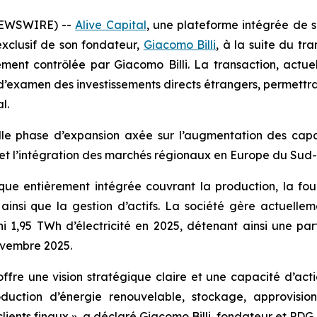
NEWSWIRE) --
Alive Capital
, une plateforme intégrée de 
exclusif de son fondateur,
Giacomo Billi
, à la suite du tr
ement contrôlée par Giacomo Billi. La transaction, actue
’examen des investissements directs étrangers, permettra
l.
le phase d’expansion axée sur l’augmentation des capac
et l’intégration des marchés régionaux en Europe du Sud-
ue entièrement intégrée couvrant la production, la fournit
e, ainsi que la gestion d’actifs. La société gère actuel
rni 1,95 TWh d’électricité en 2025, détenant ainsi une p
novembre 2025.
 offre une vision stratégique claire et une capacité d’act
duction d’énergie renouvelable, stockage, approvision
ients finaux », a déclaré Giacomo Billi, fondateur et PDG d